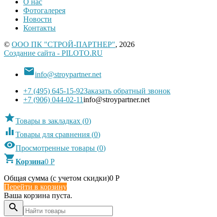
О нас
Фотогалерея
Новости
Контакты
©
ООО ПК "СТРОЙ-ПАРТНЕР"
, 2026
Создание сайта - PILOTO.RU

info@stroypartner.net
+7 (495) 645-15-92
Заказать обратный звонок
+7 (906) 044-02-11
info@stroypartner.net

Товары в закладках
(
0
)

Товары для сравнения
(
0
)

Просмотренные товары
(
0
)

Корзина
0
Р
Общая сумма (с учетом скидки)
0
Р
Перейти в корзину
Ваша корзина пуста.
