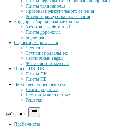
Плиты перекрытий сплошные (доборные)
Плиты техподполья
Прогоны прямоугольного сечения
Ригели прямоугольного сечения
Бордюр, забор, дорожные плиты
Забор железобетонный
Плиты дорожные
Бордюры
Ступени, марши, сваи
Ступени
Ступени подвальные
Лестничный марш
Железобетонные сваи
Плиты ПК, ПБ
Плиты ПК
Плиты ПБ
Люки, лестницы, решетки
Люки чугунные
Лестницы колодезные
Решетки

Прайс-листы
Прайс-листы