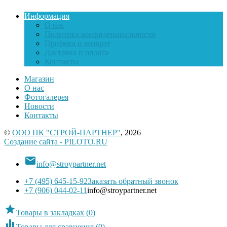
Информация
О нас
Политика конфиденциальности
Приёмка и возврат
Доставка и оплата
Контакты
Магазин
О нас
Фотогалерея
Новости
Контакты
©
ООО ПК "СТРОЙ-ПАРТНЕР"
, 2026
Создание сайта - PILOTO.RU

info@stroypartner.net
+7 (495) 645-15-92
Заказать обратный звонок
+7 (906) 044-02-11
info@stroypartner.net

Товары в закладках
(
0
)

Товары для сравнения
(
0
)