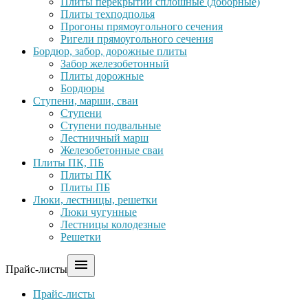
Плиты перекрытий сплошные (доборные)
Плиты техподполья
Прогоны прямоугольного сечения
Ригели прямоугольного сечения
Бордюр, забор, дорожные плиты
Забор железобетонный
Плиты дорожные
Бордюры
Ступени, марши, сваи
Ступени
Ступени подвальные
Лестничный марш
Железобетонные сваи
Плиты ПК, ПБ
Плиты ПК
Плиты ПБ
Люки, лестницы, решетки
Люки чугунные
Лестницы колодезные
Решетки

Прайс-листы
Прайс-листы