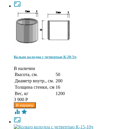

Кольцо колодца с четвертью К-20-5ч
В наличии
Высота, см.
50
Диаметр внутр., см.
200
Толщина стенки, см
16
Вес, кг
1200
3 900
Р


