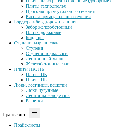
Плиты перекрытий сплошные (доборные)
Плиты техподполья
Прогоны прямоугольного сечения
Ригели прямоугольного сечения
Бордюр, забор, дорожные плиты
Забор железобетонный
Плиты дорожные
Бордюры
Ступени, марши, сваи
Ступени
Ступени подвальные
Лестничный марш
Железобетонные сваи
Плиты ПК, ПБ
Плиты ПК
Плиты ПБ
Люки, лестницы, решетки
Люки чугунные
Лестницы колодезные
Решетки

Прайс-листы
Прайс-листы