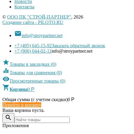
Новости
Контакты
©
ООО ПК "СТРОЙ-ПАРТНЕР"
, 2026
Создание сайта - PILOTO.RU

info@stroypartner.net
+7 (495) 645-15-92
Заказать обратный звонок
+7 (906) 044-02-11
info@stroypartner.net

Товары в закладках
(
0
)

Товары для сравнения
(
0
)

Просмотренные товары
(
0
)

Корзина
0
Р
Общая сумма (с учетом скидки)
0
Р
Перейти в корзину
Ваша корзина пуста.

Приложения