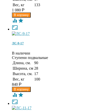
Вес, кг
133
1 080
Р



ЛС-9-17
В наличии
Ступени подвальные
Длина, см.
90
Ширина, см
28
Высота, см.
17
Вес, кг
100
840
Р


