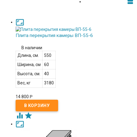


Плита перекрытия камеры ВП-55-6
В наличии
Длина, см.
550
Ширина, см
60
Высота, см.
40
Вес, кг
3180
14 800
Р


