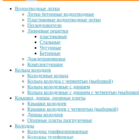
Водоотводные лотки
Лотки бетонные водоотводные
Пластиковые водоотводные лотки
Пескоуловители
Ливневые решетки
пластиковые
Стальные
Чугунные
Бетонные
Дождеприемники
Комплектующие
Кольца колодцев
Колодезные кольца
Кольца колодца с червертью (выборкой)
Кольца колодезные с днищем
Кольца колодезные с днищем с четвертью (выборко
Крышки, днища, опорные плиты
Крышки колодцев
Крышки колодцев с четвертью (выборкой)
Днища колодцев
Опорные плиты разгрузочные
Колодцы
Колодцы унифицированные
Колодцы телефонные