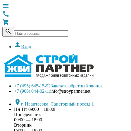





Вход
+7 (495) 645-15-92
Заказать обратный звонок
+7 (906) 044-02-11
info@stroypartner.net

г. Ивантеевка, Санаторный проезд 1
Пн-Пт 09:00—18:00
i
Понедельник
09:00 — 18:00
Вторник
09:00 — 18:00