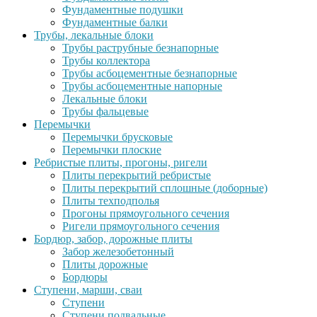
Фундаментные подушки
Фундаментные балки
Трубы, лекальные блоки
Трубы раструбные безнапорные
Трубы коллектора
Трубы асбоцементные безнапорные
Трубы асбоцементные напорные
Лекальные блоки
Трубы фальцевые
Перемычки
Перемычки брусковые
Перемычки плоские
Ребристые плиты, прогоны, ригели
Плиты перекрытий ребристые
Плиты перекрытий сплошные (доборные)
Плиты техподполья
Прогоны прямоугольного сечения
Ригели прямоугольного сечения
Бордюр, забор, дорожные плиты
Забор железобетонный
Плиты дорожные
Бордюры
Ступени, марши, сваи
Ступени
Ступени подвальные