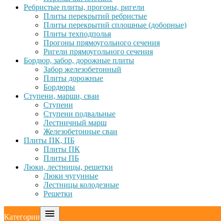
Ребристые плиты, прогоны, ригели
Плиты перекрытий ребристые
Плиты перекрытий сплошные (доборные)
Плиты техподполья
Прогоны прямоугольного сечения
Ригели прямоугольного сечения
Бордюр, забор, дорожные плиты
Забор железобетонный
Плиты дорожные
Бордюры
Ступени, марши, сваи
Ступени
Ступени подвальные
Лестничный марш
Железобетонные сваи
Плиты ПК, ПБ
Плиты ПК
Плиты ПБ
Люки, лестницы, решетки
Люки чугунные
Лестницы колодезные
Решетки

Категории