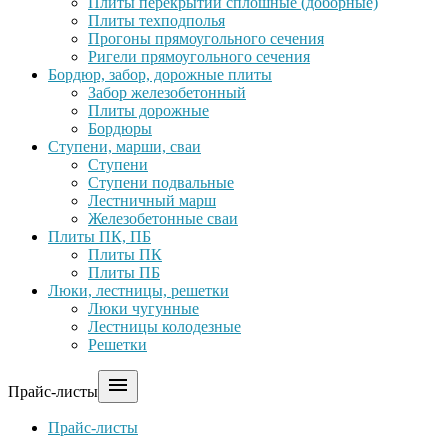
Плиты перекрытий сплошные (доборные)
Плиты техподполья
Прогоны прямоугольного сечения
Ригели прямоугольного сечения
Бордюр, забор, дорожные плиты
Забор железобетонный
Плиты дорожные
Бордюры
Ступени, марши, сваи
Ступени
Ступени подвальные
Лестничный марш
Железобетонные сваи
Плиты ПК, ПБ
Плиты ПК
Плиты ПБ
Люки, лестницы, решетки
Люки чугунные
Лестницы колодезные
Решетки

Прайс-листы
Прайс-листы