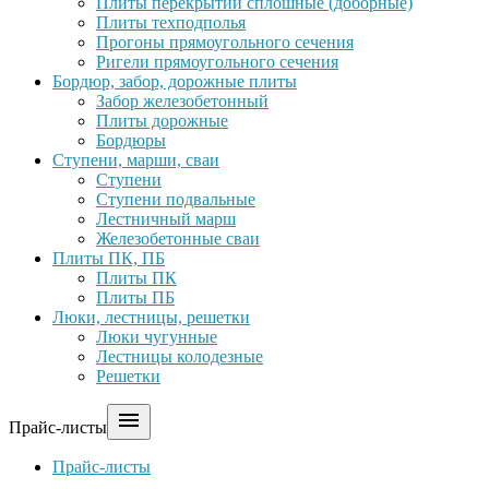
Плиты перекрытий сплошные (доборные)
Плиты техподполья
Прогоны прямоугольного сечения
Ригели прямоугольного сечения
Бордюр, забор, дорожные плиты
Забор железобетонный
Плиты дорожные
Бордюры
Ступени, марши, сваи
Ступени
Ступени подвальные
Лестничный марш
Железобетонные сваи
Плиты ПК, ПБ
Плиты ПК
Плиты ПБ
Люки, лестницы, решетки
Люки чугунные
Лестницы колодезные
Решетки

Прайс-листы
Прайс-листы