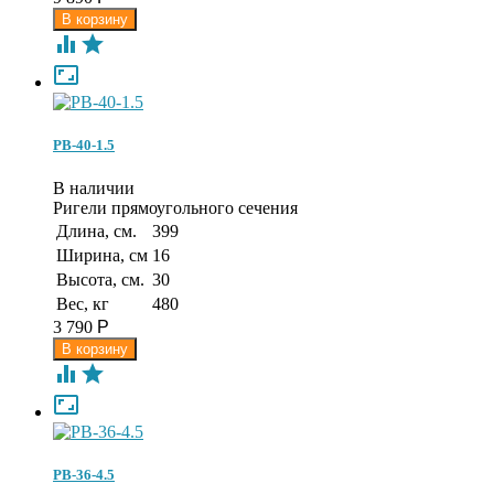



РВ-40-1.5
В наличии
Ригели прямоугольного сечения
Длина, см.
399
Ширина, см
16
Высота, см.
30
Вес, кг
480
3 790
Р



РВ-36-4.5