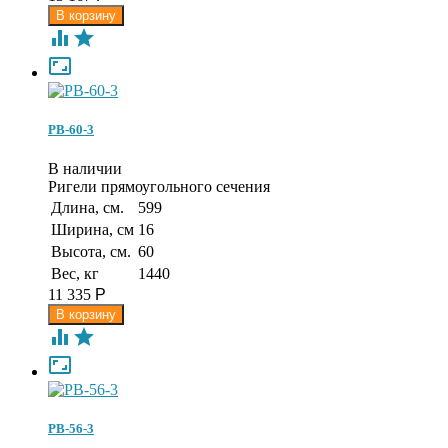



РВ-60-3
В наличии
Ригели прямоугольного сечения
Длина, см.
599
Ширина, см
16
Высота, см.
60
Вес, кг
1440
11 335
Р



РВ-56-3