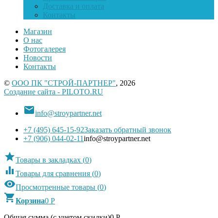
Доставка и оплата
Контакты
Магазин
О нас
Фотогалерея
Новости
Контакты
©
ООО ПК "СТРОЙ-ПАРТНЕР"
, 2026
Создание сайта - PILOTO.RU

info@stroypartner.net
+7 (495) 645-15-92
Заказать обратный звонок
+7 (906) 044-02-11
info@stroypartner.net

Товары в закладках
(
0
)

Товары для сравнения
(
0
)

Просмотренные товары
(
0
)

Корзина
0
Р
Общая сумма (с учетом скидки)
0
Р