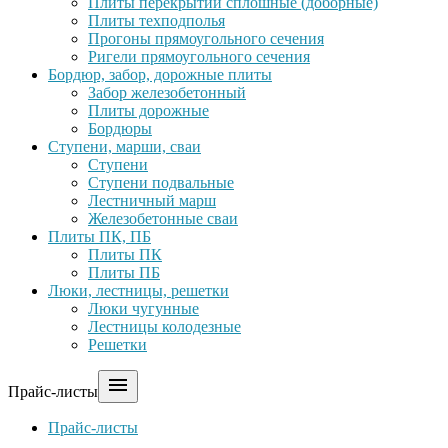
Плиты перекрытий сплошные (доборные)
Плиты техподполья
Прогоны прямоугольного сечения
Ригели прямоугольного сечения
Бордюр, забор, дорожные плиты
Забор железобетонный
Плиты дорожные
Бордюры
Ступени, марши, сваи
Ступени
Ступени подвальные
Лестничный марш
Железобетонные сваи
Плиты ПК, ПБ
Плиты ПК
Плиты ПБ
Люки, лестницы, решетки
Люки чугунные
Лестницы колодезные
Решетки

Прайс-листы
Прайс-листы