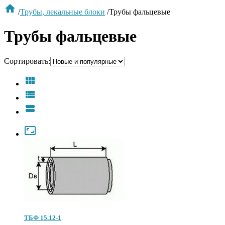

/
Трубы, лекальные блоки
/
Трубы фальцевые
Трубы фальцевые
Сортировать:




ТБФ 15.12-1